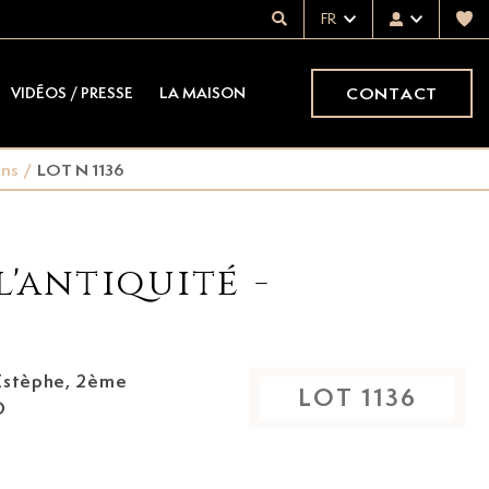
FR
CONTACT
VIDÉOS / PRESSE
LA MAISON
ins
/
LOT N 1136
l'antiquité -
LOT
1136
O