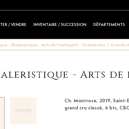
TER / VENDRE
INVENTAIRE / SUCCESSION
DÉPARTEMENTS
e - Phaleristique - Arts de l'antiquité - Grands vins
/
Grands v
leristique - Arts de 
Ch. Montrose, 2019,
Saint-Estèphe, 2ème
grand cru classé, 6 bts, CB