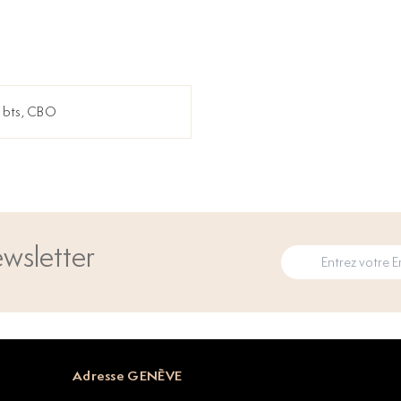
6 bts, CBO
wsletter
Adresse GENÈVE