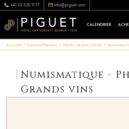
+41 22 320 11 77
info@piguet.com
CALENDRIER
ACHE
Accueil
/
Ventes Passées
/
Vente de juin 2026
/
Numismatiqu
Numismatique - Pha
Grands vins