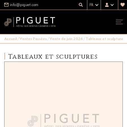
info@piguet.com
FR
Accueil
/
Ventes Passées
/
Vente de juin 2026
/
Tableaux et sculptures
Tableaux et sculptures