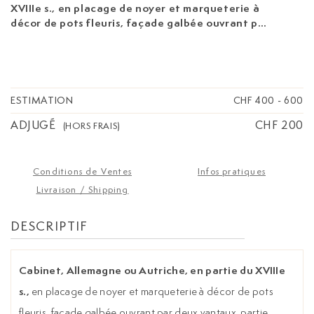
XVIIIe s.,
en placage de noyer et marqueterie à
décor de pots fleuris, façade galbée ouvrant par
deux vantaux, partie basse ouvrant par deux
tiroirs, pieds cannelés, 158x107x49 cm
ESTIMATION
CHF 400
-
600
ADJUGÉ
CHF 200
(HORS FRAIS)
Conditions de Ventes
Infos pratiques
Livraison / Shipping
DESCRIPTIF
Cabinet, Allemagne ou Autriche, en partie du XVIIIe
s.,
en placage de noyer et marqueterie à décor de pots
fleuris, façade galbée ouvrant par deux vantaux, partie