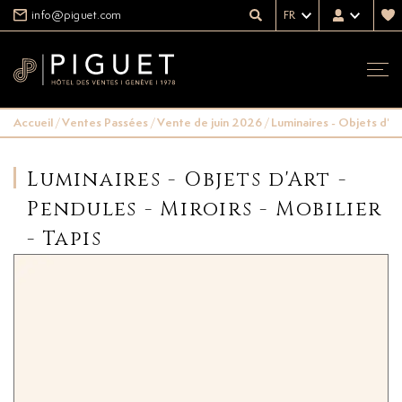
info@piguet.com
FR
Accueil
/
Ventes Passées
/
Vente de juin 2026
/
Luminaires - Objets d'Art
Luminaires - Objets d'Art -
Pendules - Miroirs - Mobilier
- Tapis