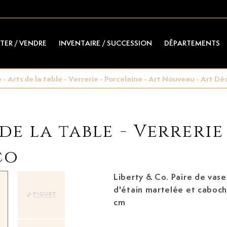
TER / VENDRE
INVENTAIRE / SUCCESSION
DÉPARTEMENTS
- Arts de la table - Verrerie - Porcelaine - Art Nouveau - Art Dé
de la table - Verrerie
co
Liberty & Co. Paire de vase
d'étain martelée et caboch
cm