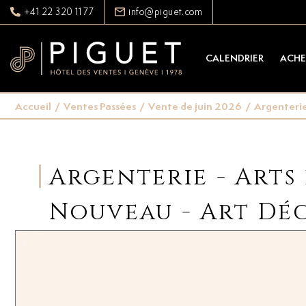
+41 22 320 11 77
info@piguet.com
CALENDRIER
ACHE
Accueil
/
Ventes Passées
/
Vente de juin 2026
/
Argenterie 
Argenterie - Arts 
Nouveau - Art Dé