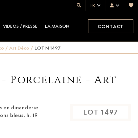
FR
CONTACT
VIDÉOS / PRESSE
LA MAISON
co
/
Art Déco
/
LOT N 1497
 - Porcelaine - Art
s en dinanderie
LOT
1497
ons bleus,
h. 19