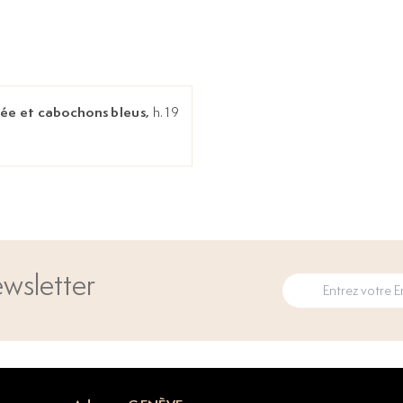
lée et cabochons bleus,
h. 19
wsletter