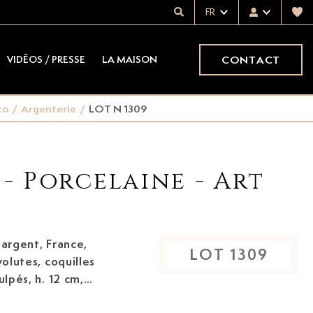
FR
CONTACT
VIDÉOS / PRESSE
LA MAISON
co
/
Argenterie
/
LOT N 1309
 - Porcelaine - Art
 argent, France,
LOT
1309
ulpés, h. 12 cm,