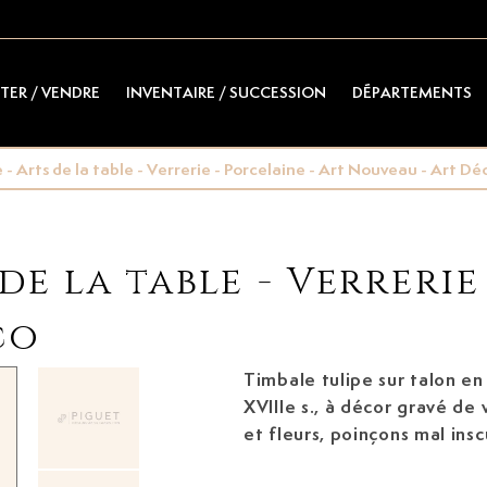
TER / VENDRE
INVENTAIRE / SUCCESSION
DÉPARTEMENTS
- Arts de la table - Verrerie - Porcelaine - Art Nouveau - Art Dé
de la table - Verrerie
co
Timbale tulipe sur talon en
XVIIIe s.,
à décor gravé de volutes, coquilles
et fleurs, poinçons mal insc
160g