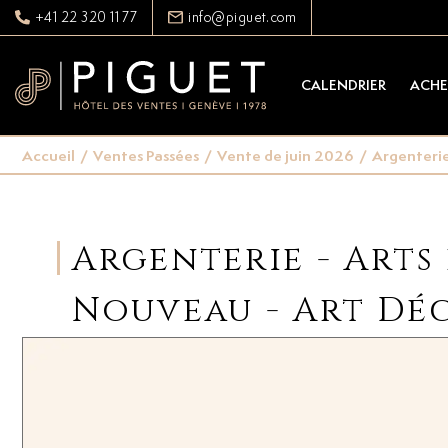
+41 22 320 11 77
info@piguet.com
CALENDRIER
ACHE
Accueil
/
Ventes Passées
/
Vente de juin 2026
/
Argenterie 
Argenterie - Arts 
Nouveau - Art Dé