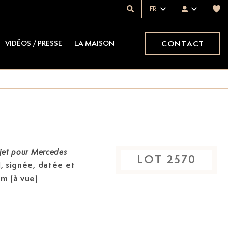
FR
CONTACT
VIDÉOS / PRESSE
LA MAISON
jet pour Mercedes
LOT
2570
l, signée, datée et
cm (à vue)