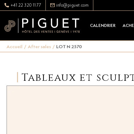
+41 22 320 11 77
info@piguet.com
CALENDRIER
ACHE
Accueil
/
After sales
/
LOT N 2570
Tableaux et sculp