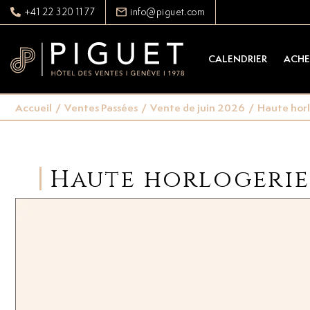
+41 22 320 11 77
info@piguet.com
CALENDRIER
ACHE
Accueil
/
Ventes Passées
/
Vente de juin 2026
/
Haute horl
Haute horlogerie 