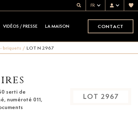
FR
CONTACT
VIDÉOS / PRESSE
LA MAISON
 - briquets
/
LOT N 2967
ires
50 serti de
LOT
2967
gné, numéroté 011,
 documents