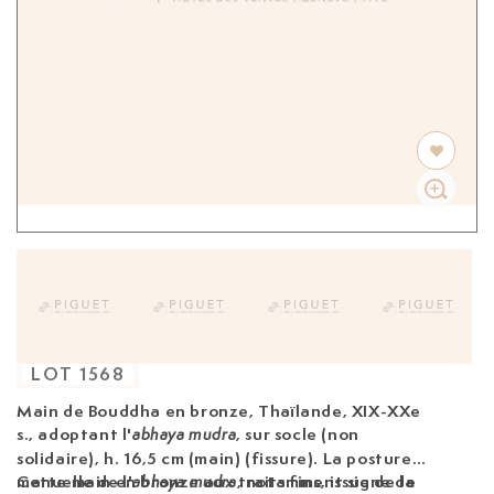
LOT
1568
Main de Bouddha en bronze, Thaïlande, XIX-XXe
s.,
adoptant l'
, sur socle (non
abhaya mudra
solidaire), h. 16,5 cm (main) (fissure). La posture
manuelle de l'
Cette main en bronze aux traits fins, issue de la
, notamment signe de
abhaya mudra