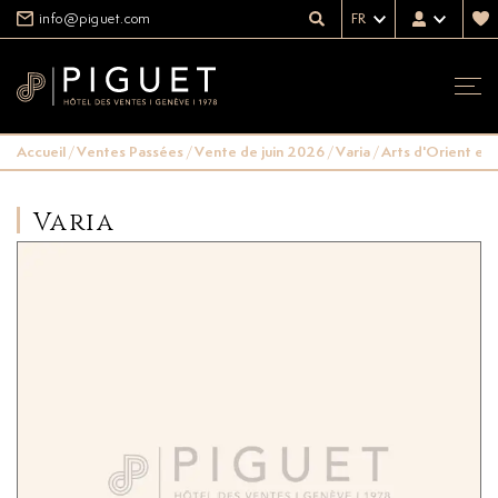
info@piguet.com
FR
Accueil
/
Ventes Passées
/
Vente de juin 2026
/
Varia
/
Arts d'Orient et
Varia