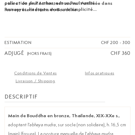
collection de l'Ambassadeur Paul André
paix et de protection, est souvent utilisée dans
Ramseyer, l'adopte avec une simplicité
les représentations du Bouddha.
naturelle.
ESTIMATION
CHF 200
-
300
ADJUGÉ
CHF 360
(HORS FRAIS)
Conditions de Ventes
Infos pratiques
Livraison / Shipping
DESCRIPTIF
Main de Bouddha en bronze, Thaïlande, XIX-XXe s.,
adoptant l'
abhaya mudra
, sur socle (non solidaire), h. 16,5 cm
(main) (fissure). La posture manuelle de l'
abhaya mudra
,