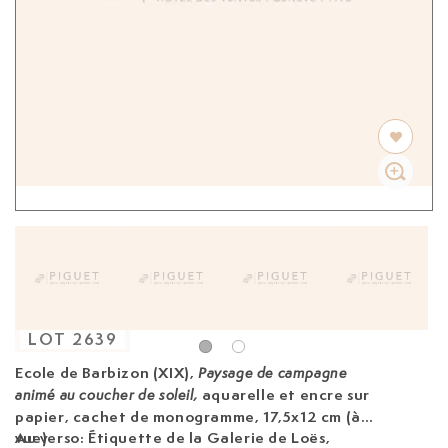
LOT
2639
Ecole de Barbizon (XIX),
Paysage de campagne
aquarelle et encre sur
animé au coucher de soleil,
papier, cachet de monogramme, 17,5x12 cm (à
vue)
Au verso: Étiquette de la Galerie de Loës,