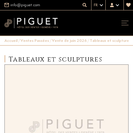
info@piguet.com
FR
Accueil
/
Ventes Passées
/
Vente de juin 2026
/
Tableaux et sculptures
Tableaux et sculptures