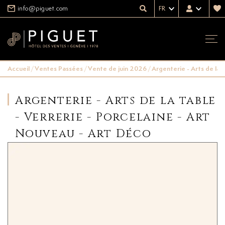
info@piguet.com
FR
Accueil
/
Ventes Passées
/
Vente de juin 2026
/
Argenterie - Arts de la 
Argenterie - Arts de la table
- Verrerie - Porcelaine - Art
Nouveau - Art Déco