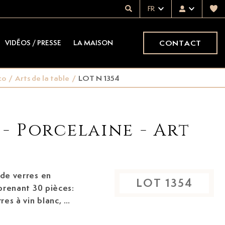
FR
CONTACT
VIDÉOS / PRESSE
LA MAISON
co
/
Arts de la table
/
LOT N 1354
 - Porcelaine - Art
 de verres en
LOT
1354
prenant 30 pièces:
res à vin blanc, 8
 8,5 cm et 10 cm