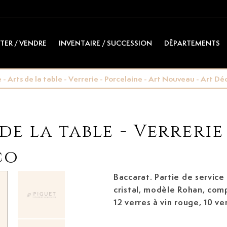
TER / VENDRE
INVENTAIRE / SUCCESSION
DÉPARTEMENTS
- Arts de la table - Verrerie - Porcelaine - Art Nouveau - Art Dé
de la table - Verrerie
co
Baccarat. Partie de service
cristal, modèle Rohan, com
12 verres à vin rouge, 10 ver
verres à liqueur, h. 6,5 cm,