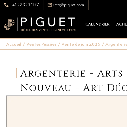
+41 22 320 11 77
info@piguet.com
CALENDRIER
ACHE
Accueil
/
Ventes Passées
/
Vente de juin 2026
/
Argenterie 
Argenterie - Arts 
Nouveau - Art Dé