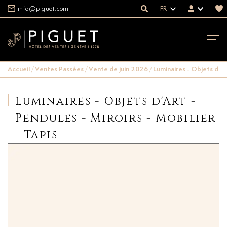
info@piguet.com
FR
Accueil
/
Ventes Passées
/
Vente de juin 2026
/
Luminaires - Objets d'Art
Luminaires - Objets d'Art -
Pendules - Miroirs - Mobilier
- Tapis