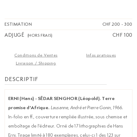
Orné de 17 lithographies de Hans Erni. Tirage
limité à 180 exemplaires, celui-ci 1 des 123 sur
grand vélin d'Arches numéroté et signé à la
justification par l'artiste. Très bon état
ESTIMATION
CHF 200
-
300
ADJUGÉ
CHF 100
(HORS FRAIS)
Conditions de Ventes
Infos pratiques
Livraison / Shipping
DESCRIPTIF
ERNI (Hans) - SÉDAR SENGHOR (Léopold). Terre
promise d'Afrique.
Lausanne, André et Pierre Gonin, 1966.
In-folio en ff., couverture rempliée illustrée, sous chemise et
emboîtage de l'éditeur. Orné de 17 lithographies de Hans
Erni. Tirage limité à 180 exemplaires, celui-ci 1 des 123 sur