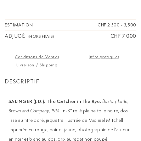
noir et jaune, photographie de l'auteur en noir
et blanc au dos, prix au rabat non coupé.
Premier
tirage de l'édition originale avec la jaquette
illustrée en premier tirage non coupée.
Roman
ESTIMATION
CHF 2 500
-
3,500
intemporel de Salinger, il met en scène l'un des
ADJUGÉ
CHF 7 000
personnages les plus marquants du XXe siècle,
(HORS FRAIS)
qui figure désormais parmi les héros de la
littérature américaine. Holden Caulfield,
adolescent désabusé quitte son école pour errer
Conditions de Ventes
Infos pratiques
à New York, en proie au malaise face à
Livraison / Shipping
l’hypocrisie du monde. Figure de l’aliénation et
des troubles de la jeunesse, il incarne une
DESCRIPTIF
réflexion durable sur l’adolescence, entre
innocence perdue, révolte et quête d’identité.
Bel exemplaire en bon état de ce classique de la
SALINGER (J.D.). The Catcher in the Rye.
Boston, Little,
littérature américaine
Brown and Company, 1951.
In-8° relié pleine toile noire, dos
lisse au titre doré, jaquette illustrée de Michael Mitchell
imprimée en rouge, noir et jaune, photographie de l'auteur
en noir et blanc au dos, prix au rabat non coupé.