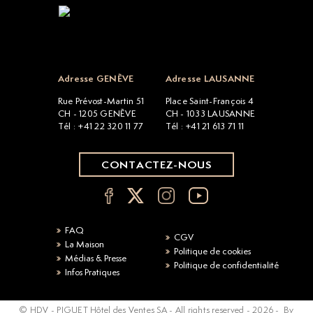
Open popup
Adresse GENÈVE
Adresse LAUSANNE
Rue Prévost-Martin 51
Place Saint-François 4
CH - 1205 GENÈVE
CH - 1033 LAUSANNE
Tél : +41 22 320 11 77
Tél : +41 21 613 71 11
CONTACTEZ-NOUS
FAQ
CGV
La Maison
Politique de cookies
Médias & Presse
Politique de confidentialité
Infos Pratiques
© HDV - PIGUET Hôtel des Ventes SA - All rights reserved -
2026
-
By