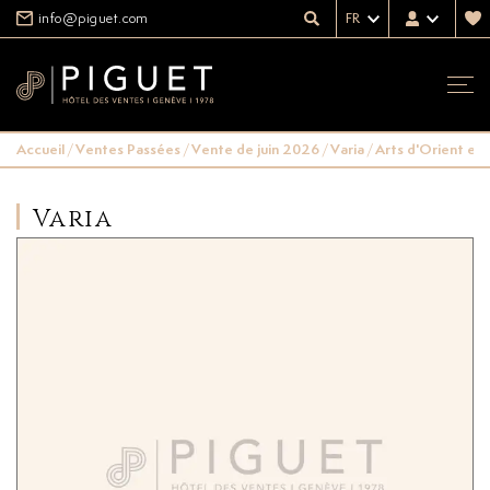
info@piguet.com
FR
Accueil
/
Ventes Passées
/
Vente de juin 2026
/
Varia
/
Arts d'Orient et
Varia