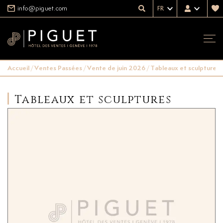
info@piguet.com
FR
Accueil
/
Ventes Passées
/
Vente de juin 2026
/
Tableaux et sculptures
Tableaux et sculptures