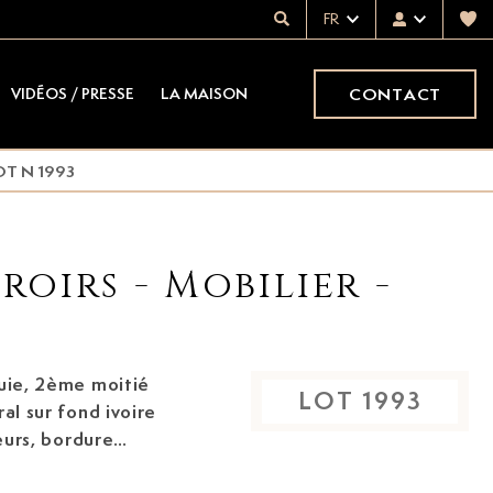
FR
CONTACT
VIDÉOS / PRESSE
LA MAISON
OT N 1993
roirs - Mobilier -
quie, 2ème moitié
LOT
1993
eurs, bordure