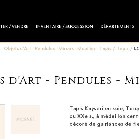
TER / VENDRE
INVENTAIRE / SUCCESSION
DÉPARTEMENTS
- Objets d'Art - Pendules - Miroirs - Mobilier - Tapis
/
Tapis
/
L
s d'Art - Pendules - Mi
Tapis Kayseri en soie, Tur
du XXe s.,
à médaillon central sur fond ivoire
décoré de guirlandes de fl
orange fleurie, 196x300 cm