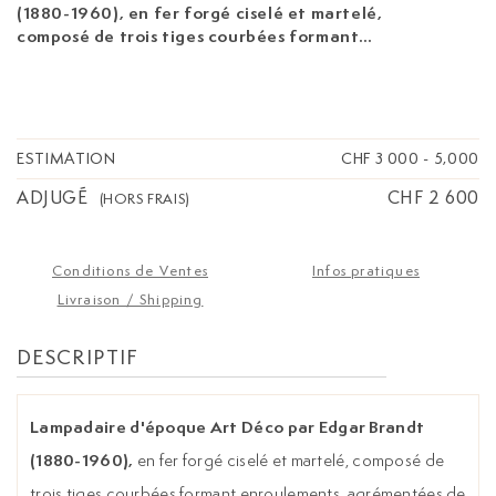
(1880-1960),
en fer forgé ciselé et martelé,
composé de trois tiges courbées formant
enroulements, agrémentées de motifs feuillagés
de ginkgo et reposant sur une base circulaire,
coupe en verre marmoréen, estampillé E.BRANDT
sur la base circulaire, h. 180 cm
ESTIMATION
CHF 3 000
-
5,000
ADJUGÉ
CHF 2 600
(HORS FRAIS)
Conditions de Ventes
Infos pratiques
Livraison / Shipping
DESCRIPTIF
Lampadaire d'époque Art Déco par Edgar Brandt
(1880-1960),
en fer forgé ciselé et martelé, composé de
trois tiges courbées formant enroulements, agrémentées de