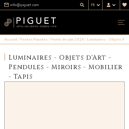
info@piguet.com
FR
Accueil
/
Ventes Passées
/
Vente de juin 2026
/
Luminaires - Objets d'Art
Luminaires - Objets d'Art -
Pendules - Miroirs - Mobilier
- Tapis