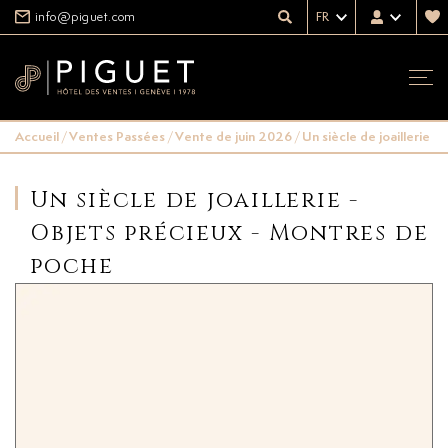
info@piguet.com
FR
Accueil
/
Ventes Passées
/
Vente de juin 2026
/
Un siècle de joaillerie 
Un siècle de joaillerie -
Objets précieux - Montres de
poche