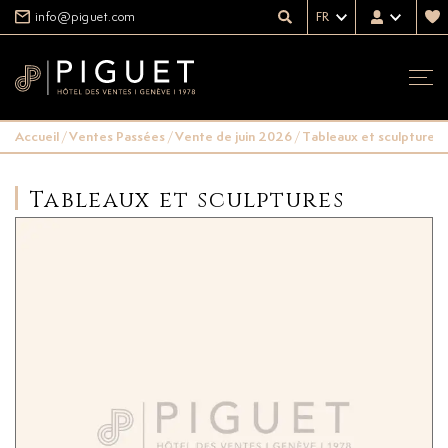
info@piguet.com
FR
Accueil
/
Ventes Passées
/
Vente de juin 2026
/
Tableaux et sculptures
Tableaux et sculptures