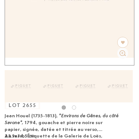
LOT
2655
Jean Houel (1735-1813),
"Environs de Gênes, du côté
1794, gouache et pierre noire sur
Savone",
papier, signée, datée et titrée au verso,
23,5x34,5 cm
Au verso: Étiquette de la Galerie de Loës,