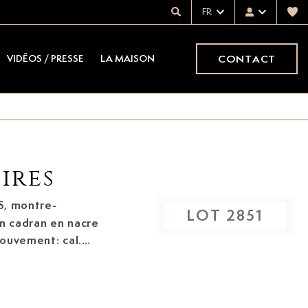
FR
CONTACT
VIDÉOS / PRESSE
LA MAISON
ires
S, montre-
LOT
2851
un cadran en nacre
uvement: cal.
 Boîtier:
nature: cadran,
let