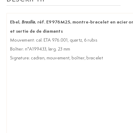
Ebel,
, réf. E9976M2S, montre-bracelet en acier o
Brasilia
et sertie de de diamants
Mouvement: cal. ETA 976.001, quartz, 6 rubis
Boîtier: n°A199433, larg. 23 mm
Signature: cadran, mouvement, boîtier, bracelet