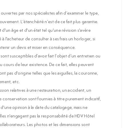
ouvertes par nos spécialistes afin d’examiner le type,
mouvement. L’étanchéité n’est de ce fait plus garantie.
 d'un âge et d'un état tel qu'une révision s'avère
é à l'acheteur de consulter à ses frais un horloger, si
btenir un devis et miser en conséquence.
ont susceptibles d’avoir fait l’objet d’un entretien ou
u cours de leur existence. De ce fait, elles peuvent
t pas d'origine telles que les aiguilles, la couronne,
ment, etc.
sion relatives à une restauration, un accident, un
e conservation sont fournies à titre purement indicatif,
 d'une opinion à la date du catalogage, mais ne
Elles n'engagent pas la responsabilité de HDV Hôtel
collaborateurs. Les photos et les dimensions sont