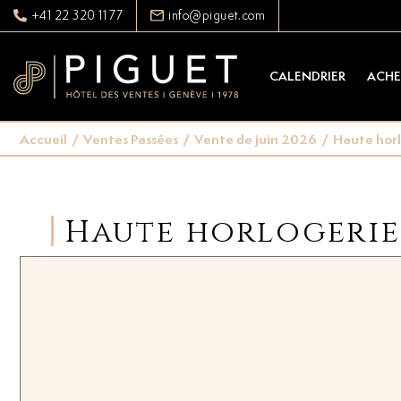
+41 22 320 11 77
info@piguet.com
CALENDRIER
ACHE
Accueil
/
Ventes Passées
/
Vente de juin 2026
/
Haute horl
Haute horlogerie 