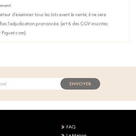
ement.
teur d’examiner tous les lots avant la vente, il ne sera
ois l’adjudication prononcée. (art 6 des CGV inscrites
r Piguet.com).
ENVOYER
FAQ
La Maison