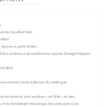
.
gentés: Excellent état.
illant.
ayures et petits éclats.
n à bon, présence de nombreuses rayures d'usage fréquent.
 brillant.
he au moment de la rédaction du catalogue.
ue les montres sont vendues « en l’état » et sans
ur fonctionnement mécanique, leur précision ou la