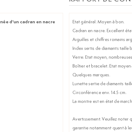
rnée d'un cadran en nacre
Etat général: Moyen à bon.
Cadran en nacre: Excellent état
Aiguilles et chiffres romains ar
Index sertis de diamants taille br
Verre: Etat moyen, nombreuses r
Boîtier et bracelet: Etat moye
Quelques marques.
Lunette sertie de diamants taille
Circonférence env. 14.5 cm.
La montre est en état de marc
Avertissement: Veuillez noter q
garantie notamment quant à le