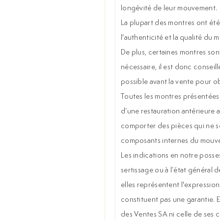
longévité de leur mouvement.
La plupart des montres ont été 
l'authenticité et la qualité du 
De plus, certaines montres sont
nécessaire, il est donc conseill
possible avant la vente pour o
Toutes les montres présentées s
d’une restauration antérieure a
comporter des pièces qui ne son
composants internes du mouve
Les indications en notre posses
sertissage ou à l’état général d
elles représentent l'expression
constituent pas une garantie. 
des Ventes SA ni celle de ses 