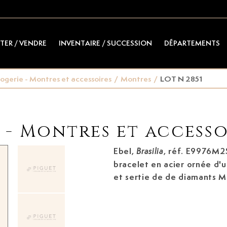
TER / VENDRE
INVENTAIRE / SUCCESSION
DÉPARTEMENTS
ogerie - Montres et accessoires
/
Montres
/
LOT N 2851
- Montres et accesso
Ebel,
, réf. E9976M2
Brasilia
bracelet en acier ornée d'
et sertie de de diamants
Mo
ETA 976.001, quartz, 6 rubis
n°A199433, larg. 23 mm Sig
mouvement, boîtier, brace