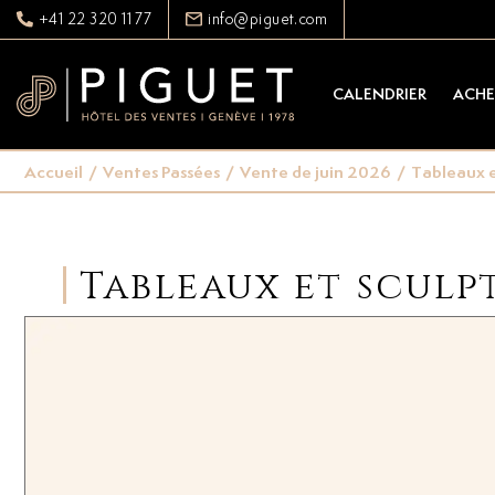
+41 22 320 11 77
info@piguet.com
CALENDRIER
ACHE
Accueil
/
Ventes Passées
/
Vente de juin 2026
/
Tableaux e
Tableaux et sculp