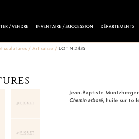
TER / VENDRE
INVENTAIRE / SUCCESSION
DÉPARTEMENTS
t sculptures
/
Art suisse
/
LOT N 2435
tures
Jean-Baptiste Muntzberger
, huile sur toi
Chemin arboré