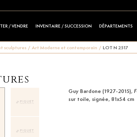
TER / VENDRE
INVENTAIRE / SUCCESSION
DÉPARTEMENTS
t sculptures
/
Art Moderne et contemporain
/
LOT N 2517
tures
Guy Bardone (1927-2015)
,
F
sur toile, signée, 81x54 cm