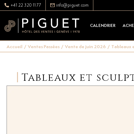
+41 22 320 11 77
info@piguet.com
CALENDRIER
ACHE
Accueil
/
Ventes Passées
/
Vente de juin 2026
/
Tableaux e
Tableaux et sculp