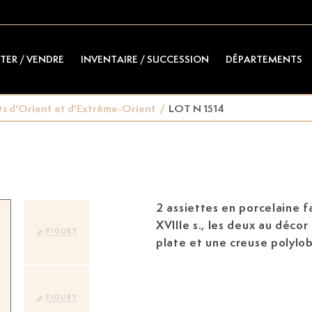
TER / VENDRE
INVENTAIRE / SUCCESSION
DÉPARTEMENTS
ts d'Orient et d'Extrême-Orient
/
LOT N 1514
2 assiettes en porcelaine f
XVIIIe s.,
les deux au décor de fleurs, une
plate et une creuse polylo
et 23,5 cm