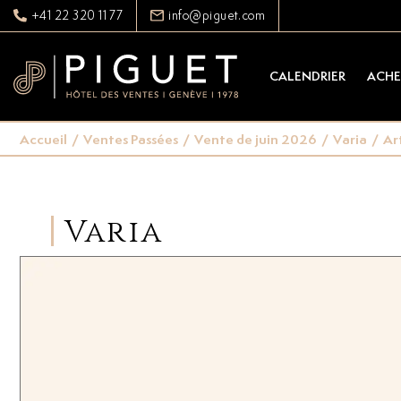
+41 22 320 11 77
info@piguet.com
CALENDRIER
ACHE
Accueil
/
Ventes Passées
/
Vente de juin 2026
/
Varia
/
Ar
Varia