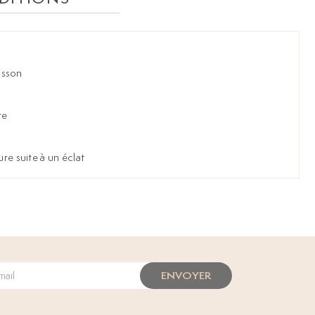
isson
re
ure suite à un éclat
ENVOYER