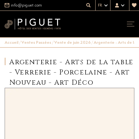
info@piguet.com
FR
Accueil
/
Ventes Passées
/
Vente de juin 2026
/
Argenterie - Arts de la 
Argenterie - Arts de la table
- Verrerie - Porcelaine - Art
Nouveau - Art Déco