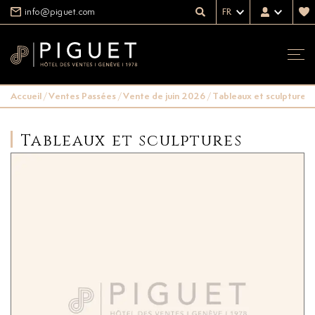
info@piguet.com
FR
Accueil
/
Ventes Passées
/
Vente de juin 2026
/
Tableaux et sculptures
Tableaux et sculptures