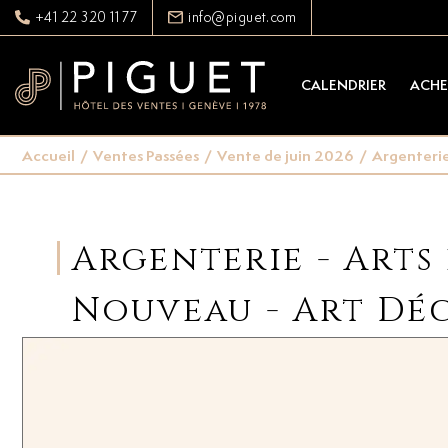
+41 22 320 11 77
info@piguet.com
CALENDRIER
ACHE
Accueil
/
Ventes Passées
/
Vente de juin 2026
/
Argenterie 
Argenterie - Arts 
Nouveau - Art Dé