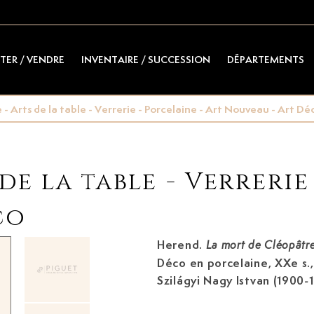
TER / VENDRE
INVENTAIRE / SUCCESSION
DÉPARTEMENTS
- Arts de la table - Verrerie - Porcelaine - Art Nouveau - Art Dé
de la table - Verrerie
co
Herend.
La mort de Cléopâtre
Déco en porcelaine, XXe s.,
Szilágyi Nagy Istvan (1900-1