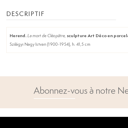
DESCRIPTIF
Herend.
sculpture Art Déco en porcela
La mort de Cléopâtre,
Szilágyi Nagy Istvan (1900-1954), h. 41,5 cm
Abonnez-vous à notre Ne