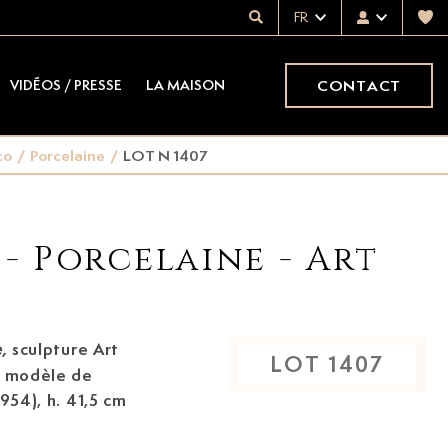
FR
CONTACT
VIDÉOS / PRESSE
LA MAISON
co
/
Porcelaine
/
LOT N 1407
 - Porcelaine - Art
sculpture Art
,
LOT
1407
modèle de
954), h. 41,5 cm