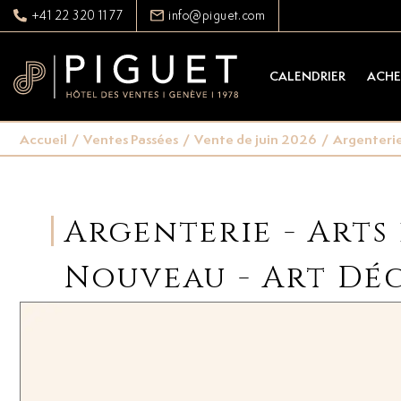
+41 22 320 11 77
info@piguet.com
CALENDRIER
ACHE
Accueil
/
Ventes Passées
/
Vente de juin 2026
/
Argenterie 
Argenterie - Arts 
Nouveau - Art Dé