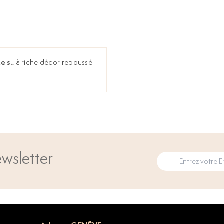
e s.,
à riche décor repoussé
wsletter