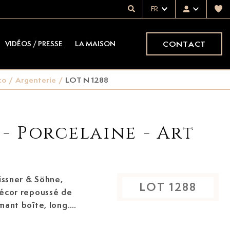
FR
CONTACT
VIDÉOS / PRESSE
LA MAISON
co
/
Argenterie
/
LOT N 1288
 - Porcelaine - Art
issner & Söhne,
LOT
1288
rmant boîte, long.