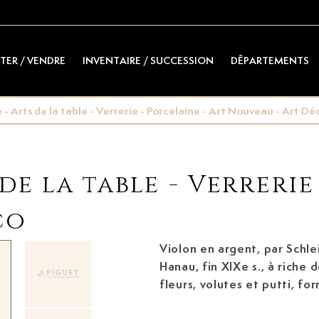
TER / VENDRE
INVENTAIRE / SUCCESSION
DÉPARTEMENTS
- Arts de la table - Verrerie - Porcelaine - Art Nouveau - Art Dé
de la table - Verrerie
co
Violon en argent, par Schle
Hanau, fin XIXe s.,
à riche décor repoussé de
fleurs, volutes et putti, fo
29,5 cm, 260g