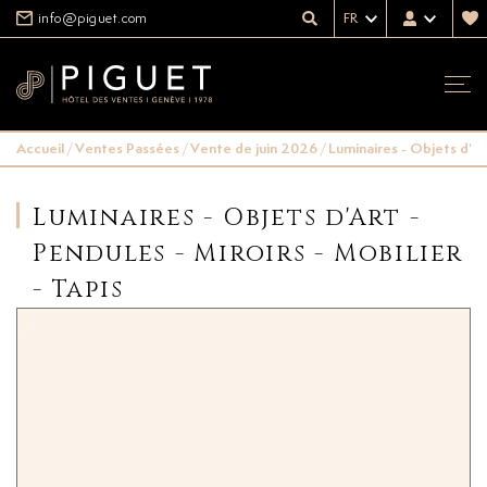
info@piguet.com
FR
Accueil
/
Ventes Passées
/
Vente de juin 2026
/
Luminaires - Objets d'Art
Luminaires - Objets d'Art -
Pendules - Miroirs - Mobilier
- Tapis