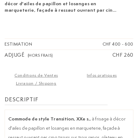
décor d'ailes de papillon et losanges en
marqueterie, façade à ressaut ouvrant par cinq
tiroirs sur trois rangs, plateau en marbre blanc,
pieds cambrés, 86x112x48 cm
ESTIMATION
CHF 400
-
600
ADJUGÉ
CHF 260
(HORS FRAIS)
Conditions de Ventes
Infos pratiques
Livraison / Shipping
DESCRIPTIF
Commode de style Transition, XXe s.,
à frisage à décor
d'ailes de papillon et losanges en marqueterie, façade à
ressaut ouvrant par cinq tiroirs sur trois rangs, plateau en