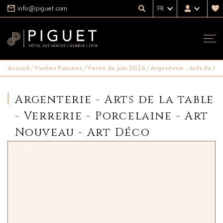
info@piguet.com
FR
Accueil
/
Ventes Passées
/
Vente de juin 2026
/
Argenterie - Arts de la 
Argenterie - Arts de la table
- Verrerie - Porcelaine - Art
Nouveau - Art Déco