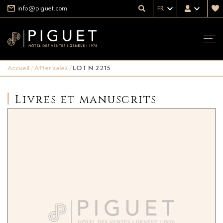
info@piguet.com
FR
Accueil
/
After sales
/
LOT N 2215
Livres et manuscrits