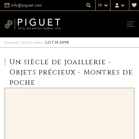
info@piguet.com
FR
Accueil
/
After sales
/
LOT N 3098
Un siècle de joaillerie -
Objets précieux - Montres de
poche