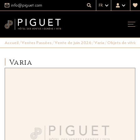
info@piguet.com
FR
Accueil
/
Ventes Passées
/
Vente de juin 2026
/
Varia
/
Objets de vitrine
Varia