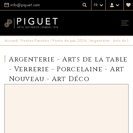
info@piguet.com
FR
Accueil
/
Ventes Passées
/
Vente de juin 2026
/
Argenterie - Arts de la 
Argenterie - Arts de la table
- Verrerie - Porcelaine - Art
Nouveau - Art Déco