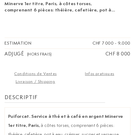
Minerve 1er titre, Paris,
à côtes torses,
comprenant 6 pièces: théière, cafetière, pot à
eau, crémier, sucrier et verseuse, brut 3400g.
On joint:
1 plateau en argent Mercure 1er titre,
par Emile Puiforcat, Paris, XXe s., d'un modèle
différent, 3500g
ESTIMATION
CHF 7 000
-
9,000
ADJUGÉ
CHF 8 000
(HORS FRAIS)
Conditions de Ventes
Infos pratiques
Livraison / Shipping
DESCRIPTIF
Puiforcat. Service à thé et à café en argent Minerve
1er titre, Paris,
à côtes torses, comprenant 6 pièces:
théière, cafetière, pot à eau, crémier, sucrier et verseuse,