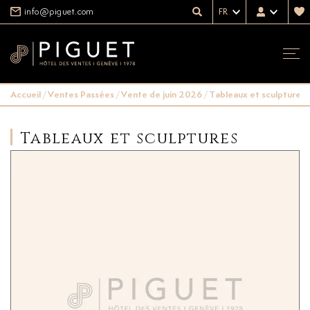
info@piguet.com
FR
Accueil
/
Ventes Passées
/
Vente de juin 2026
/
Tableaux et sculptures
Tableaux et sculptures