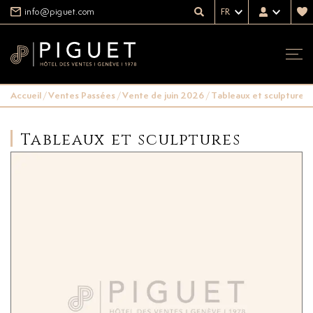
info@piguet.com
FR
Accueil
/
Ventes Passées
/
Vente de juin 2026
/
Tableaux et sculptures
Tableaux et sculptures