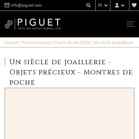
info@piguet.com
FR
Accueil
/
Ventes Passées
/
Vente de juin 2026
/
Un siècle de joaillerie 
Un siècle de joaillerie -
Objets précieux - Montres de
poche