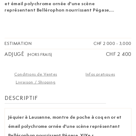
et émail polychrome ornée d'une scène
représentant Bellérophon nourrissant Pégase,
XIXe s.
Mouvement: mécanique, n°5813 Boîtier:
diam. 56 mm Signature: mouvement Poids: 108g
ESTIMATION
CHF 2 000
-
3,000
ADJUGÉ
CHF 2 400
(HORS FRAIS)
Conditions de Ventes
Infos pratiques
Livraison / Shipping
DESCRIPTIF
Jéquier à Lausanne, montre de poche à coq en or et
émail polychrome ornée d'une scène représentant
Bellérophon nourrissant Pégase, XIXe s.