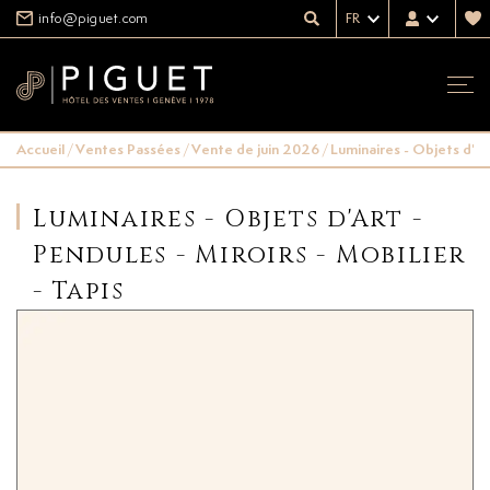
info@piguet.com
FR
Accueil
/
Ventes Passées
/
Vente de juin 2026
/
Luminaires - Objets d'Art
Luminaires - Objets d'Art -
Pendules - Miroirs - Mobilier
- Tapis