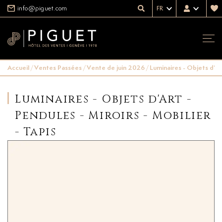
info@piguet.com
FR
Accueil
/
Ventes Passées
/
Vente de juin 2026
/
Luminaires - Objets d'Art
Luminaires - Objets d'Art -
Pendules - Miroirs - Mobilier
- Tapis