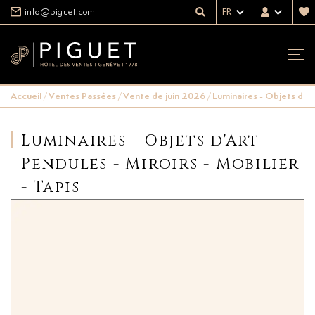
info@piguet.com
FR
Accueil
/
Ventes Passées
/
Vente de juin 2026
/
Luminaires - Objets d'Art
Luminaires - Objets d'Art -
Pendules - Miroirs - Mobilier
- Tapis