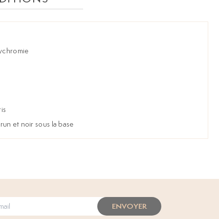
lychromie
is
un et noir sous la base
ENVOYER