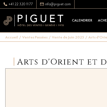
+41 22 320 11 77
info@piguet.com
CALENDRIER
ACHE
Accueil
/
Ventes Passées
/
Vente de Juin 2025
/
Arts d'Ori
Arts d'Orient et 