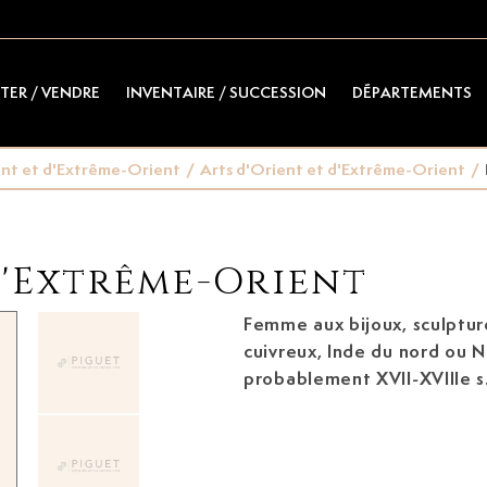
TER / VENDRE
INVENTAIRE / SUCCESSION
DÉPARTEMENTS
ent et d'Extrême-Orient
/
Arts d'Orient et d'Extrême-Orient
/
d'Extrême-Orient
Femme aux bijoux, sculptur
cuivreux, Inde du nord ou N
probablement XVII-XVIIIe s.
dorure et de polychromie, 
et un gobelet et portant u
sur socle (amovible), l. 14,5