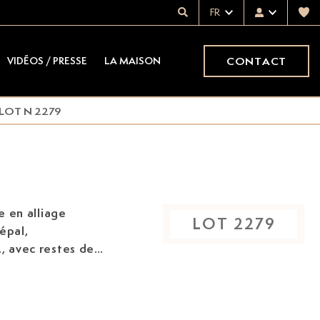
FR
CONTACT
VIDÉOS / PRESSE
LA MAISON
LOT N 2279
e en alliage
LOT
2279
épal,
,
avec restes de
tenant une cruche
ne longue coiffe,
 cm