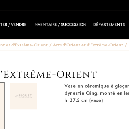
TER / VENDRE
INVENTAIRE / SUCCESSION
DÉPARTEMENTS
ent et d'Extrême-Orient
/
Arts d'Orient et d'Extrême-Orient
/
d'Extrême-Orient
Vase en céramique à glaçu
dynastie Qing,
monté en lampe (non percé),
h. 37,5 cm (vase)