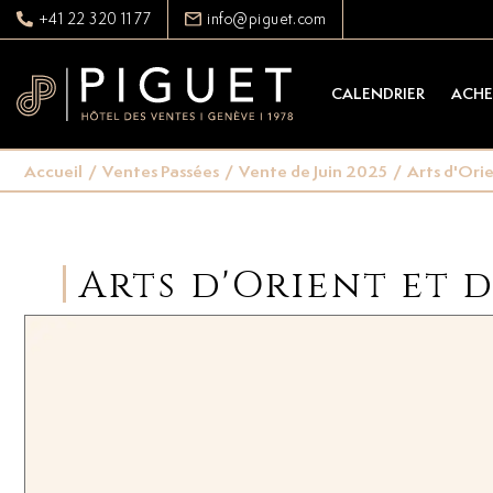
+41 22 320 11 77
info@piguet.com
CALENDRIER
ACHE
Accueil
/
Ventes Passées
/
Vente de Juin 2025
/
Arts d'Ori
Arts d'Orient et 