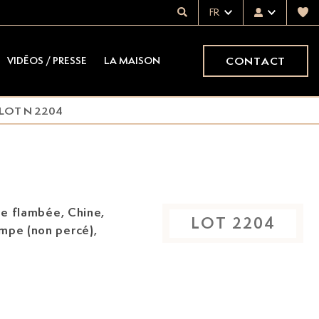
FR
CONTACT
VIDÉOS / PRESSE
LA MAISON
LOT N 2204
re flambée, Chine,
LOT
2204