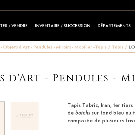
TER / VENDRE
INVENTAIRE / SUCCESSION
DÉPARTEMENTS
- Objets d'Art - Pendules - Miroirs - Mobilier -Tapis
/
Tapis
/
LO
s d'Art - Pendules - Mi
Tapis Tabriz, Iran, 1er tiers
de
sur fond bleu nui
botehs
composée de plusieurs fris
stylisées, 125x175 cm