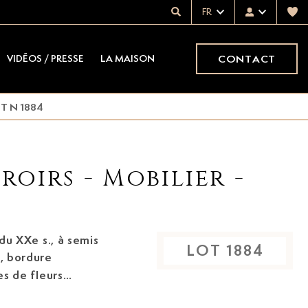
FR
CONTACT
VIDÉOS / PRESSE
LA MAISON
T N 1884
roirs - Mobilier -
 du XXe s.,
à semis
LOT
1884
t, bordure
es de fleurs