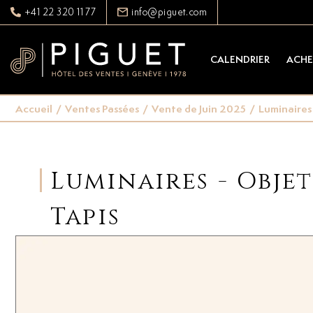
+41 22 320 11 77
info@piguet.com
CALENDRIER
ACHE
Accueil
/
Ventes Passées
/
Vente de Juin 2025
/
Luminaires 
Luminaires - Objet
Tapis