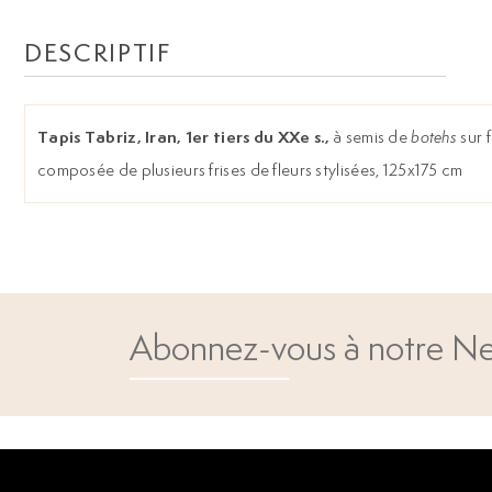
DESCRIPTIF
Tapis Tabriz, Iran, 1er tiers du XXe s.,
à semis de
botehs
sur 
composée de plusieurs frises de fleurs stylisées, 125x175 cm
Abonnez-vous à notre Ne