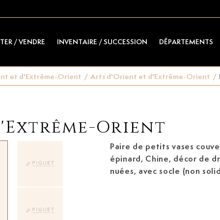
TER / VENDRE
INVENTAIRE / SUCCESSION
DÉPARTEMENTS
ent et d'Extrême-Orient
/
Arts d'Orient et d'Extrême-Orient
/
d'Extrême-Orient
Paire de petits vases couve
épinard, Chine,
décor de dragon dans les
nuées, avec socle (non solid
(avec couvercle)