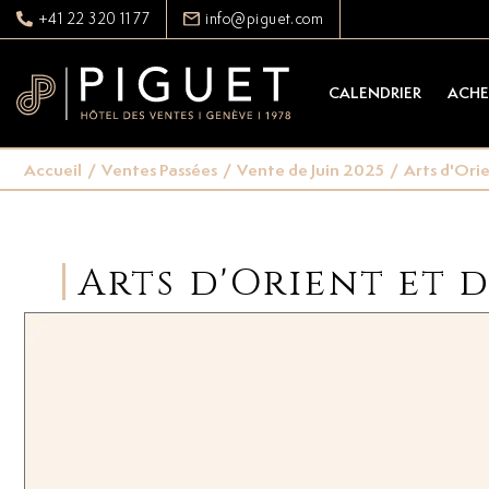
+41 22 320 11 77
info@piguet.com
CALENDRIER
ACHE
Accueil
/
Ventes Passées
/
Vente de Juin 2025
/
Arts d'Ori
Arts d'Orient et 