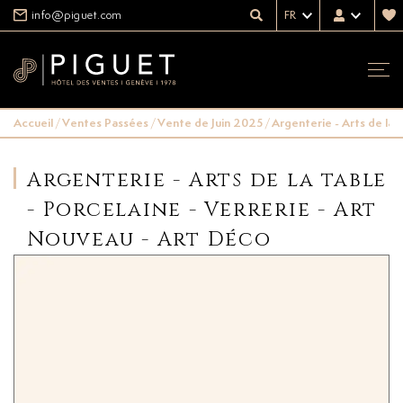
info@piguet.com
FR
Accueil
/
Ventes Passées
/
Vente de Juin 2025
/
Argenterie - Arts de la 
Argenterie - Arts de la table
- Porcelaine - Verrerie - Art
Nouveau - Art Déco