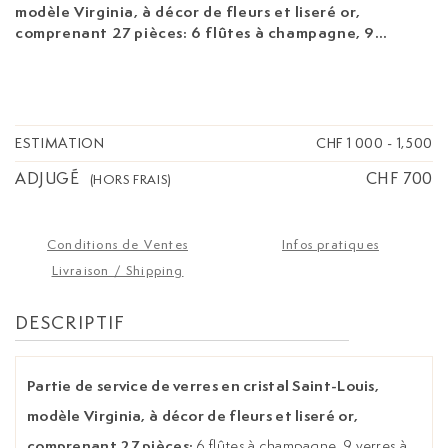
modèle Virginia, à décor de fleurs et liseré or,
comprenant 27 pièces:
6 flûtes à champagne, 9
verres à eau, 6 verres à vin rouge et 9 verres à vin
blanc
ESTIMATION
CHF 1 000
-
1,500
ADJUGÉ
CHF 700
(HORS FRAIS)
Conditions de Ventes
Infos pratiques
Livraison / Shipping
DESCRIPTIF
Partie de service de verres en cristal Saint-Louis,
modèle Virginia, à décor de fleurs et liseré or,
comprenant 27 pièces:
6 flûtes à champagne, 9 verres à