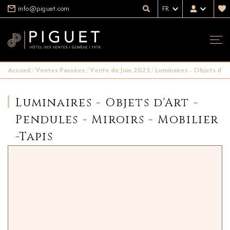
info@piguet.com
FR
Accueil
/
Ventes Passées
/
Vente de Juin 2025
/
Luminaires - Objets d'Art
Luminaires - Objets d'Art -
Pendules - Miroirs - Mobilier
-Tapis