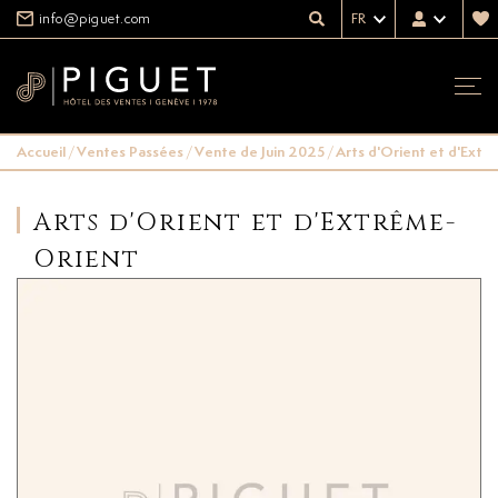
info@piguet.com
FR
Accueil
/
Ventes Passées
/
Vente de Juin 2025
/
Arts d'Orient et d'Ext
Arts d'Orient et d'Extrême-
Orient