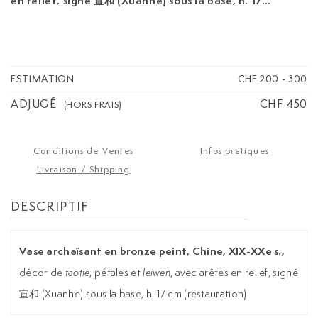
en relief, signé 宣和 (Xuanhe) sous la base, h. 17
cm (restauration)
ESTIMATION
CHF 200
-
300
ADJUGÉ
CHF 450
(HORS FRAIS)
Conditions de Ventes
Infos pratiques
Livraison / Shipping
DESCRIPTIF
Vase archaïsant en bronze peint, Chine, XIX-XXe s.,
décor de
taotie
, pétales et
leiwen
, avec arêtes en relief, signé
宣和 (Xuanhe) sous la base, h. 17 cm (restauration)