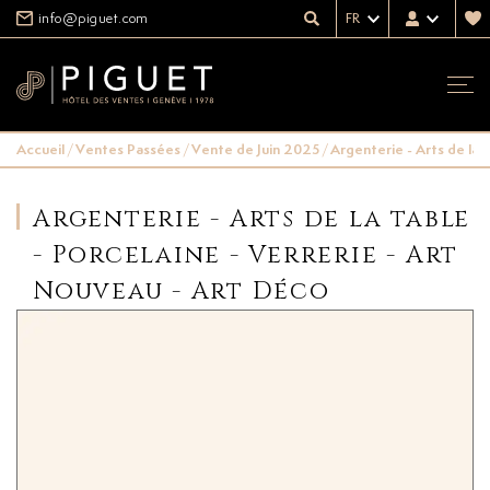
info@piguet.com
FR
Accueil
/
Ventes Passées
/
Vente de Juin 2025
/
Argenterie - Arts de la 
Argenterie - Arts de la table
- Porcelaine - Verrerie - Art
Nouveau - Art Déco