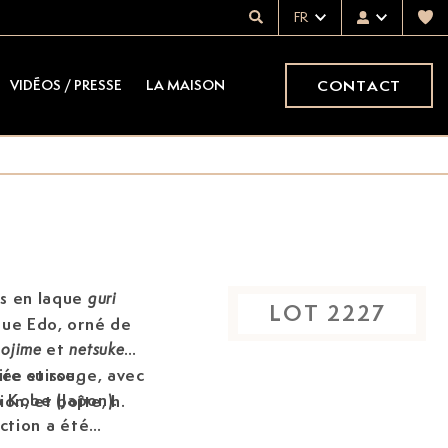
FR
CONTACT
VIDÉOS / PRESSE
LA MAISON
s en laque
guri
LOT
2227
que Edo,
orné de
c
et
ojime
netsuke
vée suisse,
re et rouge, avec
 Kobe (Japon).
on, et boîte, h.
ection a été