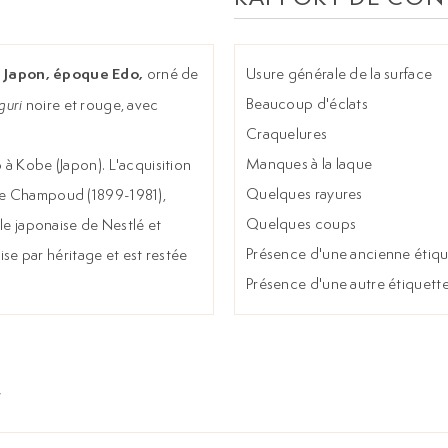
, Japon, époque Edo,
orné de
Usure générale de la surface
Beaucoup d'éclats
guri
noire et rouge, avec
Craquelures
Manques à la laque
 à Kobe (Japon). L'acquisition
Quelques rayures
ice Champoud (1899-1981),
Quelques coups
ale japonaise de Nestlé et
Présence d'une ancienne étique
mise par héritage et est restée
Présence d'une autre étiquette