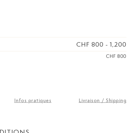
t de Maurice
sul honoraire de
cteur de la filiale
ert en art
a collection a été
st restée dans la
CHF 800
-
1,200
CHF 800
Infos pratiques
Livraison / Shipping
DITIONS