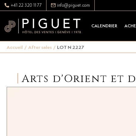
+41 22 320 11 77
info@piguet.com
CALENDRIER
ACHE
Accueil
/
After sales
/
LOT N 2227
Arts d'Orient et 