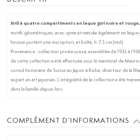
à quatre compartiments en laque
noire et rouge
Inrô
guri
motifs géométriques, avec
ojime
et
netsuke
également en laque
housse portant une inscription, et boîte, h. 7,5 cm (
inrô
)
Provenance : collection privée suisse, assemblée de 1932 à 1936
de cette collection a été effectuée sous le mentorat de Maur
consul honoraire de Suisse au Japon à Kobe, directeur de la fili
expert en art japonais. L'intégralité de la collection a été trans
dans la famille depuis lors.
COMPLÉMENT D’INFORMATIONS