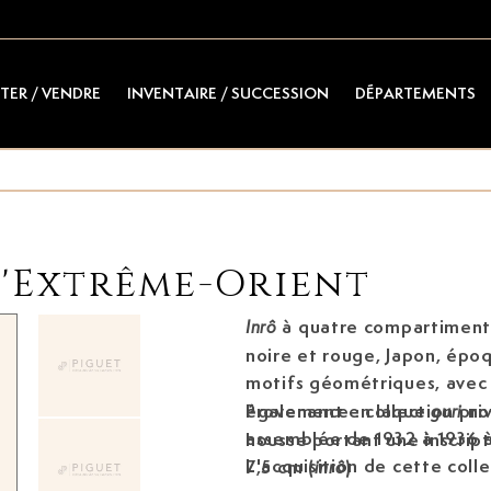
TER / VENDRE
INVENTAIRE / SUCCESSION
DÉPARTEMENTS
d'Extrême-Orient
à quatre compartiment
Inrô
noire et rouge, Japon, épo
motifs géométriques, ave
également en laque
Provenance : collection pri
noi
guri
assemblée de 1932 à 1936 à
housse portant une inscripti
L'acquisition de cette coll
7,5 cm (
)
inrô