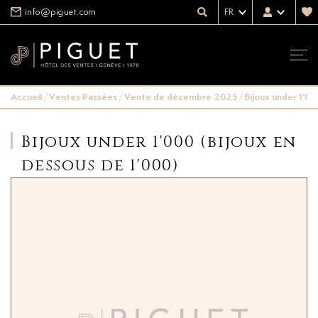
info@piguet.com
FR
Accueil
/
Ventes Passées
/
Vente de décembre 2025
/
Bijoux under 1'00
Bijoux under 1'000 (bijoux en
dessous de 1'000)